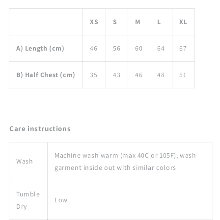
XS
S
M
L
XL
A) Length (cm)
46
56
60
64
67
B) Half Chest (cm)
35
43
46
48
51
Care instructions
Machine wash warm (max 40C or 105F), wash
Wash
garment inside out with similar colors
Tumble
Low
Dry