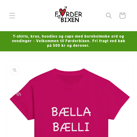
Gå til
indhold
Indkøbskurv
T-shirts, krus, hoodies og caps med bornholmske ord og
vendinger - Velkommen til Førderbixen. Fri fragt ved køb
på 500 kr og derover.
å til
roduktoplysninger