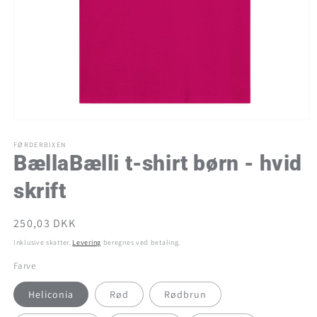
Åbn
mediet
1
FØRDERBIXEN
i
BællaBælli t-shirt børn - hvid
modus
skrift
Normalpris
250,03 DKK
Inklusive skatter.
Levering
beregnes ved betaling.
Farve
Heliconia
Rød
Rødbrun